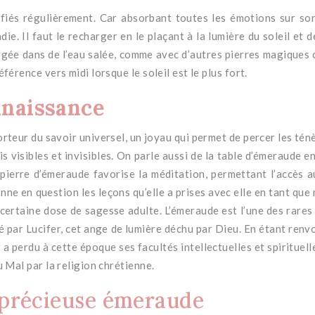
fiés régulièrement.
Car absorbant toutes les émotions sur so
adie.
Il faut le recharger en le plaçant à la lumière du soleil e
ergée dans de l’eau salée, comme avec d’autres pierres magiques
férence vers midi lorsque le soleil est le plus fort.
nnaissance
porteur du savoir universel, un joyau qui permet de percer les tén
 visibles et invisibles.
On parle aussi de la table d’émeraude en
pierre d’émeraude favorise la méditation, permettant l’accès a
ne en question les leçons qu’elle a prises avec elle en tant que 
 certaine dose de sagesse adulte.
L’émeraude est l’une des rares
té par Lucifer, cet ange de lumière déchu par Dieu.
En étant renv
a perdu à cette époque ses facultés intellectuelles et spirituell
u Mal par la religion chrétienne.
e précieuse émeraude