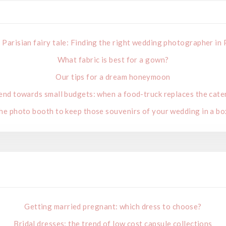
 Parisian fairy tale: Finding the right wedding photographer in 
What fabric is best for a gown?
Our tips for a dream honeymoon
end towards small budgets: when a food-truck replaces the cate
he photo booth to keep those souvenirs of your wedding in a bo
Getting married pregnant: which dress to choose?
Bridal dresses: the trend of low cost capsule collections