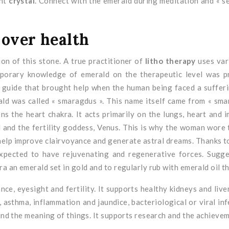
ent
crystal
. Connect with the emerald during meditation and « see 
 over health
on of this stone. A true practitioner of
litho therapy
uses vari
emporary knowledge of emerald on the therapeutic level was 
 a guide that brought help when the human being faced a suffe
rald was called « smaragdus ». This name itself came from « s
ens the heart chakra. It acts primarily on the lungs, heart and
 and the fertility goddess, Venus. This is why the woman wore t
 help improve clairvoyance and generate astral dreams. Thanks to
expected to have rejuvenating and regenerative forces. Sugge
 an emerald set in gold and to regularly rub with emerald oil th
ance, eyesight and fertility. It supports healthy kidneys and live
e, asthma, inflammation and jaundice, bacteriological or viral i
ind the meaning of things. It supports research and the achievem