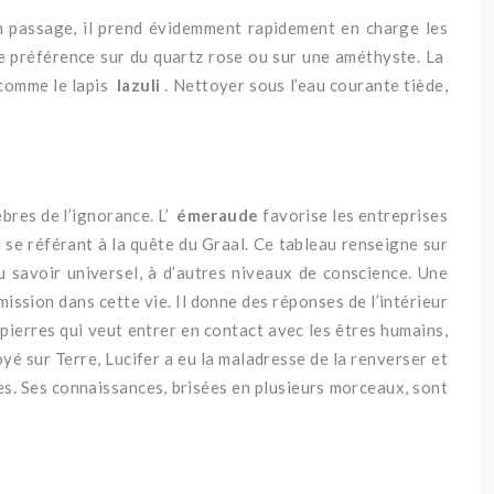
n passage, il prend évidemment rapidement en charge les
t de préférence sur du quartz rose ou sur une améthyste.
La
 comme le lapis
lazuli
.
Nettoyer sous l’eau courante tiède,
èbres de l’ignorance.
L’
émeraude
favorise les entreprises
 se référant à la quête du Graal.
Ce tableau renseigne sur
u savoir universel, à d’autres niveaux de conscience.
Une
mission dans cette vie.
Il donne des réponses de l’intérieur
 pierres qui veut entrer en contact avec les êtres humains,
oyé sur Terre,
Lucifer a eu la maladresse de la renverser et
es.
Ses connaissances, brisées en plusieurs morceaux, sont