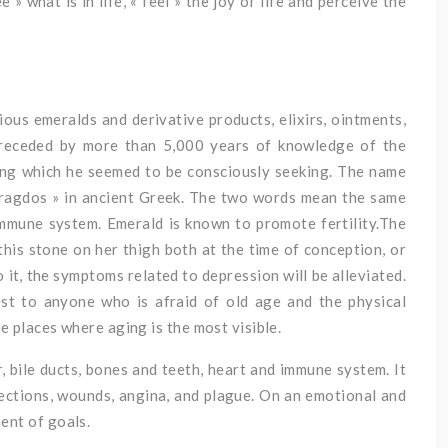
» what is in life, « feel » the joy of life and perceive the
ous emeralds and derivative products, elixirs, ointments,
preceded by more than 5,000 years of knowledge of the
ring which he seemed to be consciously seeking. The name
maragdos » in ancient Greek. The two words mean the same
 immune system. Emerald is known to promote fertility.The
his stone on her thigh both at the time of conception, or
 it, the symptoms related to depression will be alleviated.
st to anyone who is afraid of old age and the physical
e places where aging is the most visible.
r, bile ducts, bones and teeth, heart and immune system. It
nfections, wounds, angina, and plague. On an emotional and
ent of goals.