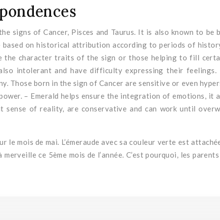
spondences
 the signs of Cancer, Pisces and Taurus. It is also known to be 
 based on historical attribution according to periods of histo
ce the character traits of the sign or those helping to fill ce
ut also intolerant and have difficulty expressing their feelin
ny. Those born in the sign of Cancer are sensitive or even hype
llpower. – Emerald helps ensure the integration of emotions, i
eat sense of reality, are conservative and can work until over
ur le mois de mai.
L’émeraude avec sa couleur verte est attachée
à merveille ce 5ème mois de l’année.
C’est pourquoi, les parent