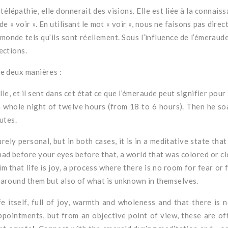
élépathie, elle donnerait des visions.
Elle est liée à la connais
de « voir ».
En utilisant le mot « voir », nous ne faisons pas dire
e monde tels qu’ils sont réellement.
Sous l’influence de l’émeraude
ections.
de deux manières :
, et il sent dans cet état ce que l’émeraude peut signifier pour l
a whole night of twelve hours (from 18 to 6 hours). Then he so
utes.
ly personal, but in both cases, it is in a meditative state that
ad before your eyes before that, a world that was colored or cl
 that life is joy, a process where there is no room for fear or 
n around them but also of what is unknown in themselves.
fe itself, full of joy, warmth and wholeness and that there is
appointments, but from an objective point of view, these are 