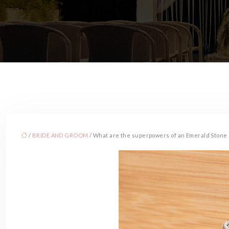
/
BRIDE AND GROOM
/ What are the superpowers of an Emerald Stone